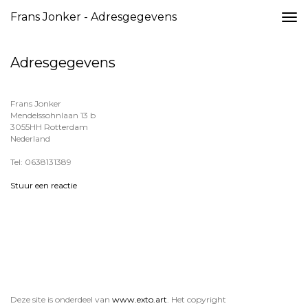
Frans Jonker - Adresgegevens
Togg
navi
Adresgegevens
Frans Jonker
Mendelssohnlaan 13 b
3055HH Rotterdam
Nederland
Tel: 0638131389
Stuur een reactie
Deze site is onderdeel van
www.exto.art
. Het copyright