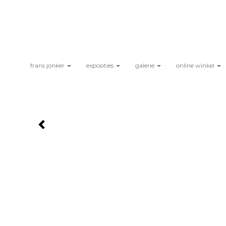
frans jonker
exposities
galerie
online winkel