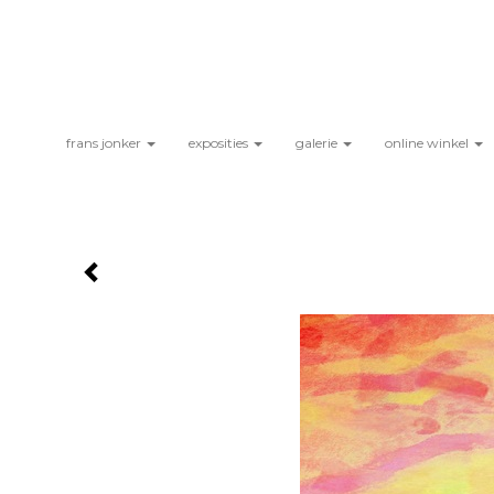
frans jonker
exposities
galerie
online winkel