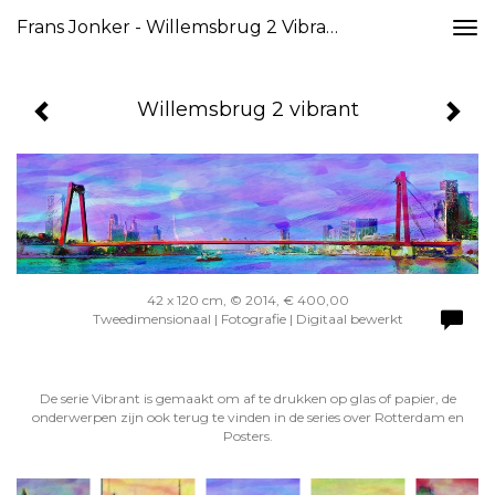
Frans Jonker - Willemsbrug 2 Vibrant
Togg
navi
Willemsbrug 2 vibrant
42 x 120 cm, © 2014, € 400,00
Tweedimensionaal | Fotografie | Digitaal bewerkt
De serie Vibrant is gemaakt om af te drukken op glas of papier, de
onderwerpen zijn ook terug te vinden in de series over Rotterdam en
Posters.