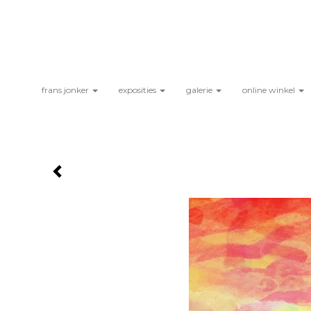
frans jonker
exposities
galerie
online winkel