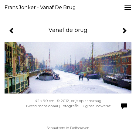
Frans Jonker - Vanaf De Brug
Togg
navi
Vanaf de brug
42 x 90 cm, © 2012, prijs op aanvraag
Tweedimensionaal | Fotografie | Digitaal bewerkt
Schaatsers in Delfshaven