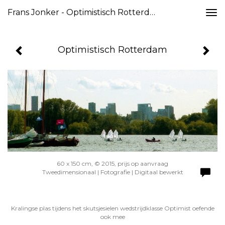
Frans Jonker - Optimistisch Rotterdam
Togg
navi
Optimistisch Rotterdam
60 x 150 cm, © 2015, prijs op aanvraag
Tweedimensionaal | Fotografie | Digitaal bewerkt
Kralingse plas tijdens het skutsjesielen wedstrijdklasse Optimist oefende
ook mee