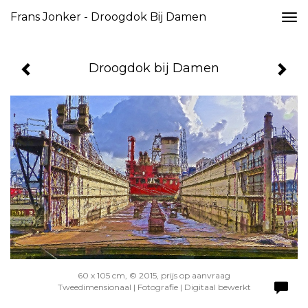
Frans Jonker - Droogdok Bij Damen
Togg
navi
Droogdok bij Damen
60 x 105 cm, © 2015, prijs op aanvraag
Tweedimensionaal | Fotografie | Digitaal bewerkt